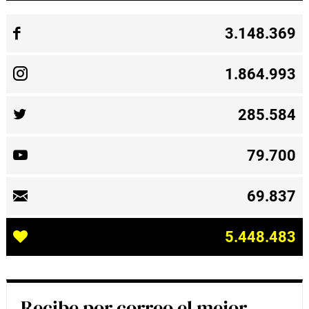
3.148.369
1.864.993
285.584
79.700
69.837
5.448.483
Recibe por correo el mejor