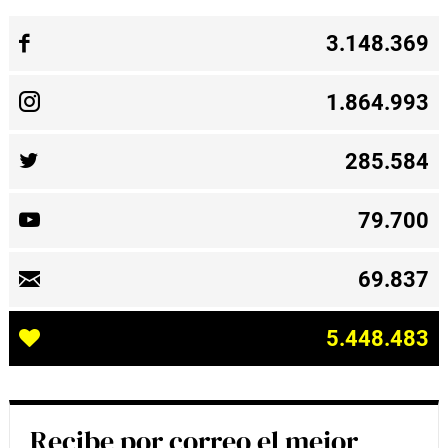
3.148.369
1.864.993
285.584
79.700
69.837
5.448.483
Recibe por correo el mejor