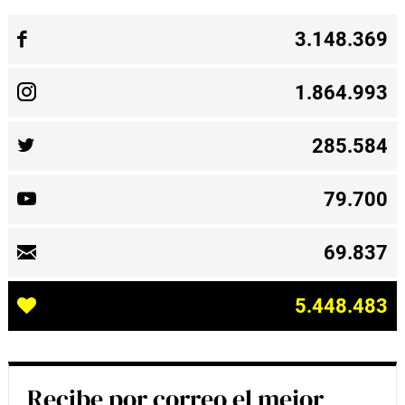
3.148.369
1.864.993
285.584
79.700
69.837
5.448.483
Recibe por correo el mejor