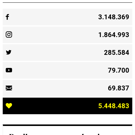
3.148.369
1.864.993
285.584
79.700
69.837
5.448.483