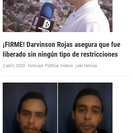
¡FIRME! Darvinson Rojas asegura que fue
liberado sin ningún tipo de restricciones
2 abril, 2020
|
Noticias
,
Política
,
Videos
|
Leer Noticia