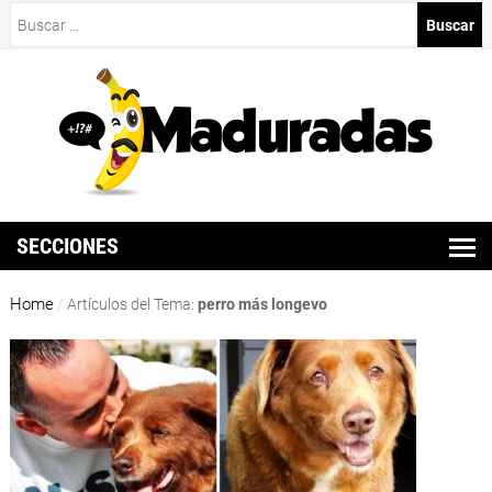
Buscar:
SECCIONES
Home
/
Artículos del Tema:
perro más longevo