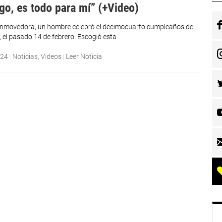
go, es todo para mí” (+Video)
nmovedora, un hombre celebró el decimocuarto cumpleaños de
, el pasado 14 de febrero. Escogió esta
024
|
Noticias
,
Videos
|
Leer Noticia