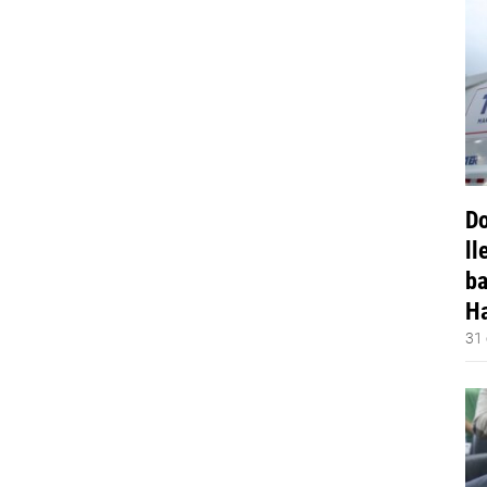
Do
ll
ba
Ha
31 