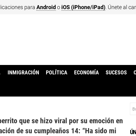
licaciones para
Android
o
iOS (iPhone/iPad)
. Únete al ca
.
INMIGRACIÓN
POLÍTICA
ECONOMÍA
SUCESOS
Bu
perrito que se hizo viral por su emoción en
ración de su cumpleaños 14: “Ha sido mi
ÚN