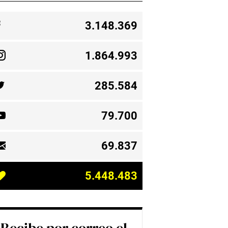
3.148.369
1.864.993
285.584
79.700
69.837
5.448.483