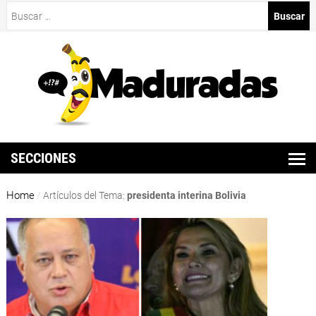
Buscar:
SECCIONES
Home
/
Artículos del Tema:
presidenta interina Bolivia