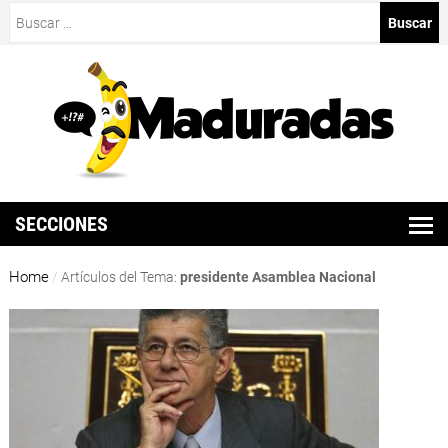
Buscar:
SECCIONES
Home
/
Artículos del Tema:
presidente Asamblea Nacional