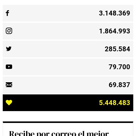
3.148.369
1.864.993
285.584
79.700
69.837
5.448.483
Recibe por correo el mejor