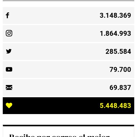
3.148.369
1.864.993
285.584
79.700
69.837
5.448.483