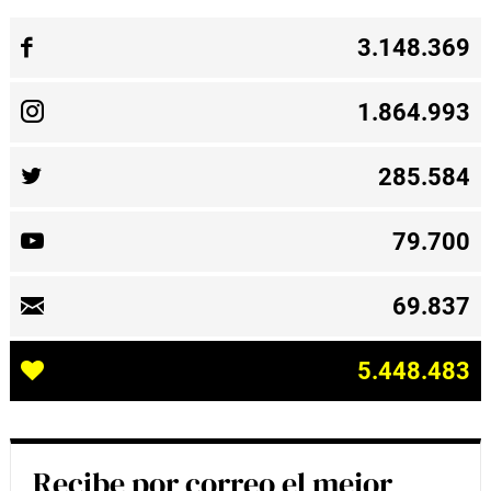
3.148.369
1.864.993
285.584
79.700
69.837
5.448.483
Recibe por correo el mejor