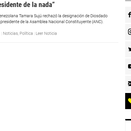
sidente de la nada”
enezolana Tamara Sujú rechazó la designación de Diosdado
presidente de la Asamblea Nacional Constituyente (ANC).
8
|
Noticias
,
Política
|
Leer Noticia