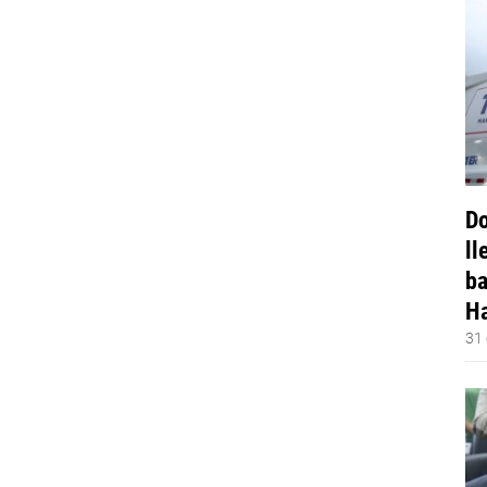
Do
ll
ba
Ha
31 