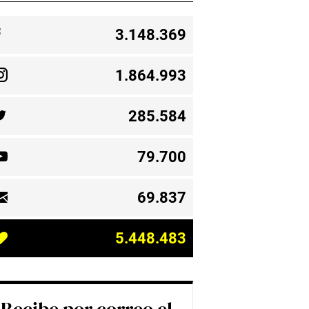
3.148.369
1.864.993
285.584
79.700
69.837
5.448.483