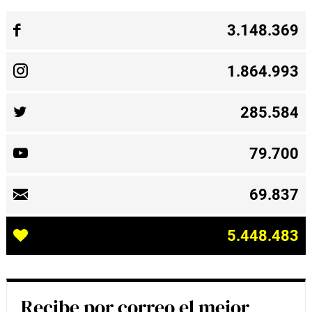
3.148.369
1.864.993
285.584
79.700
69.837
5.448.483
Recibe por correo el mejor