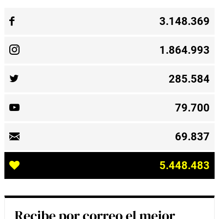
3.148.369
1.864.993
285.584
79.700
69.837
5.448.483
Recibe por correo el mejor