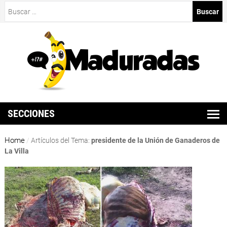
Buscar:
SECCIONES
Home
/
Artículos del Tema:
presidente de la Unión de Ganaderos de
La Villa