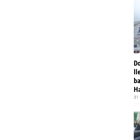
Do
ll
ba
Ha
31 