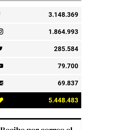
3.148.369
1.864.993
285.584
79.700
69.837
5.448.483