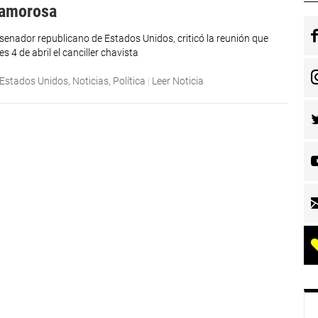
 amorosa
senador republicano de Estados Unidos, criticó la reunión que
es 4 de abril el canciller chavista
Estados Unidos
,
Noticias
,
Política
|
Leer Noticia