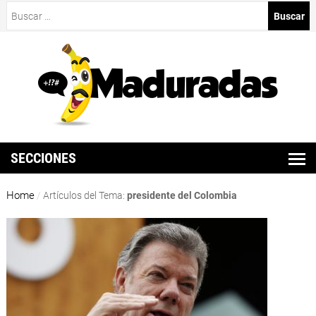
Buscar:
SECCIONES
Home
/
Artículos del Tema:
presidente del Colombia