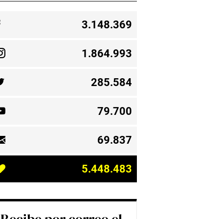
3.148.369
1.864.993
285.584
79.700
69.837
5.448.483