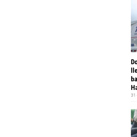
Do
ll
ba
Ha
31 