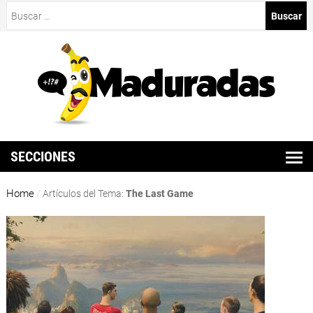
Buscar:
SECCIONES
Home
/
Artículos del Tema:
The Last Game