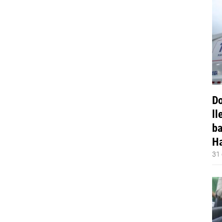
Do
ll
ba
Ha
31 