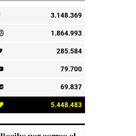
3.148.369
1.864.993
285.584
79.700
69.837
5.448.483