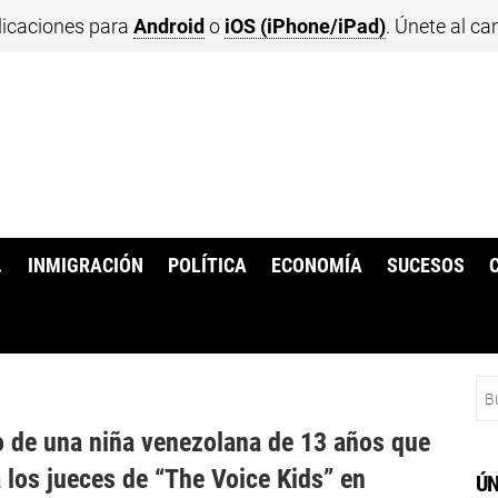
licaciones para
Android
o
iOS (iPhone/iPad)
. Únete al ca
.
INMIGRACIÓN
POLÍTICA
ECONOMÍA
SUCESOS
Bu
to de una niña venezolana de 13 años que
a los jueces de “The Voice Kids” en
ÚN