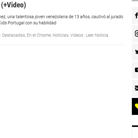
 (+Video)
hez, una talentosa joven venezolana de 13 años, cautivó al jurado
Kids Portugal con su habilidad
|
Destacadas
,
En el Chisme
,
Noticias
,
Videos
|
Leer Noticia