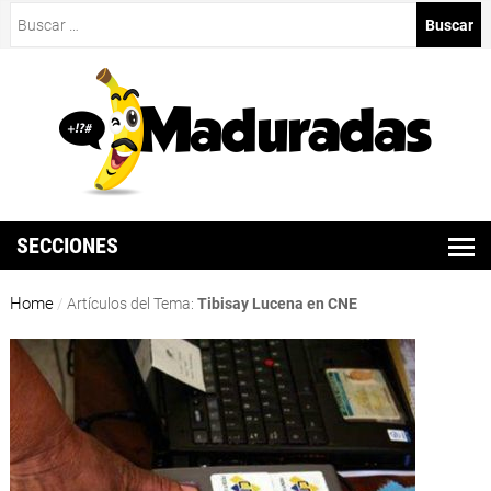
Buscar:
SECCIONES
Home
/
Artículos del Tema:
Tibisay Lucena en CNE