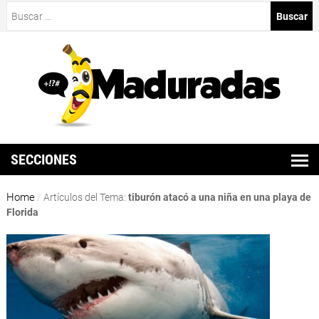
Buscar:
SECCIONES
Home
/
Artículos del Tema:
tiburón atacó a una niña en una playa de
Florida