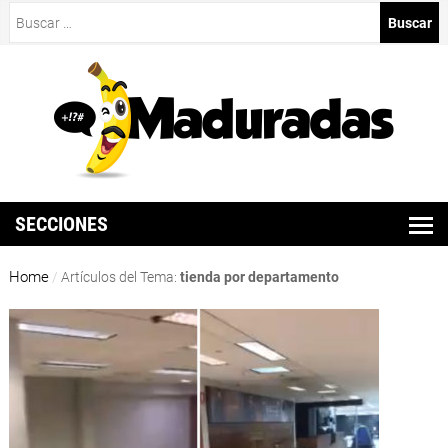
Buscar:
SECCIONES
Home
/
Artículos del Tema:
tienda por departamento