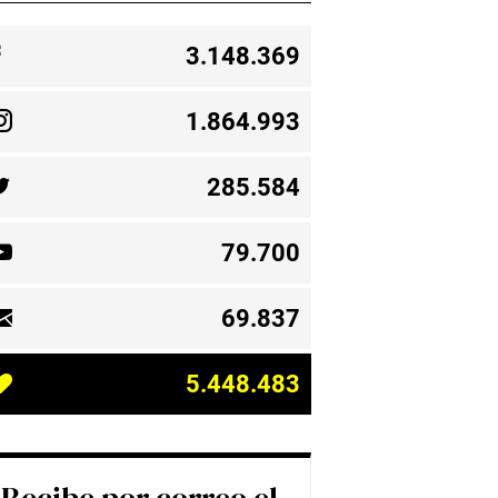
3.148.369
1.864.993
285.584
79.700
69.837
5.448.483