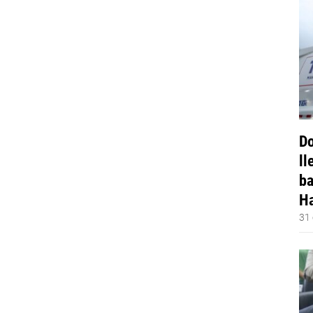
Do
ll
ba
Ha
31 