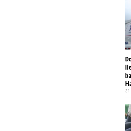
Do
ll
ba
Ha
31 