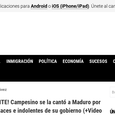
licaciones para
Android
o
iOS (iPhone/iPad)
. Únete al ca
.
INMIGRACIÓN
POLÍTICA
ECONOMÍA
SUCESOS
Bu
ávez
TE! Campesino se la cantó a Maduro por
paces e indolentes de su gobierno (+Video
ÚN