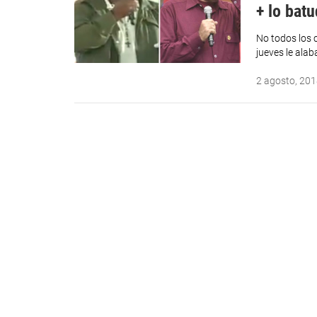
+ lo bat
No todos los 
jueves le ala
2 agosto, 20