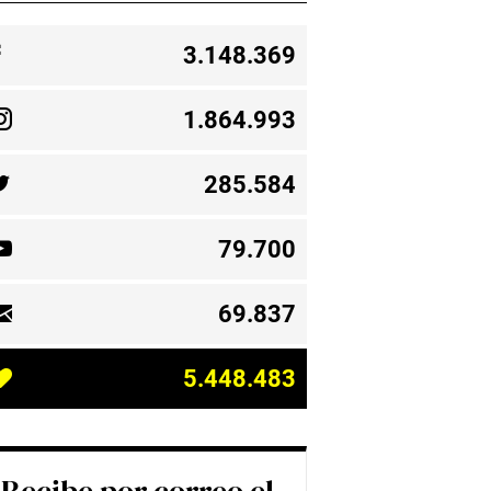
3.148.369
1.864.993
285.584
79.700
69.837
5.448.483