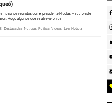
uqueó)
campesinos reunidos con el presidente Nicolás Maduro este
baron. Hugo algunos que se atrevieron de
18
|
Destacadas
,
Noticias
,
Política
,
Videos
|
Leer Noticia