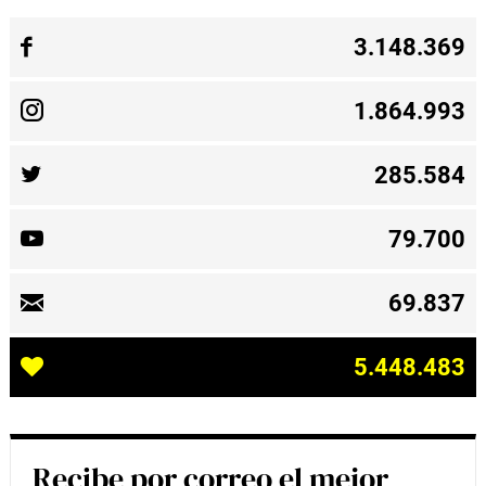
3.148.369
1.864.993
285.584
79.700
69.837
5.448.483
Recibe por correo el mejor