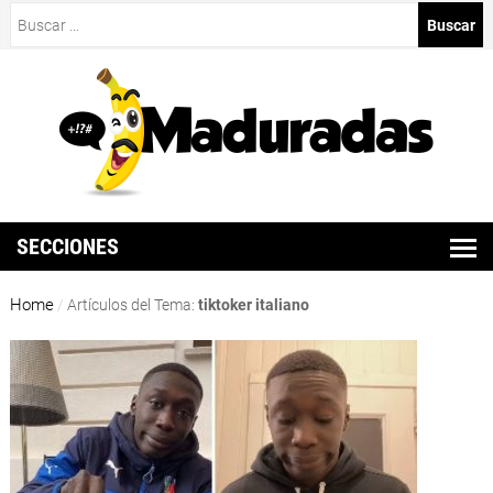
Buscar:
SECCIONES
Home
/
Artículos del Tema:
tiktoker italiano