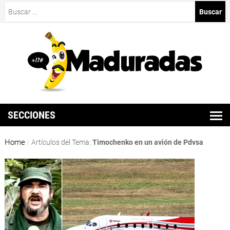
Buscar:
SECCIONES
Home
/
Artículos del Tema:
Timochenko en un avión de Pdvsa