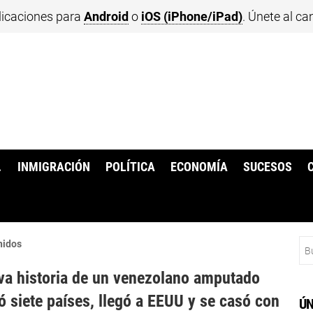
licaciones para
Android
o
iOS (iPhone/iPad)
. Únete al ca
.
INMIGRACIÓN
POLÍTICA
ECONOMÍA
SUCESOS
Bu
nidos
va historia de un venezolano amputado
ó siete países, llegó a EEUU y se casó con
ÚN