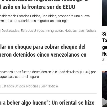
l asilo en la frontera sur de EEUU
residente de Estados Unidos, Joe Biden, propondrá una nueva
mitirá a las autoridades migratorias restringir
|
Destacadas
,
Estados Unidos
,
Inmigración
,
Noticias
|
Leer Noticia
Si
Ta
lar un choque para cobrar cheque del
ge
Ru
ueron detenidos cinco venezolanos en
31 
o venezolanos fueron detenidos en la ciudad de Miami (EEUU) por
oque para cobrar el seguro.
|
Estados Unidos
,
Noticias
|
Leer Noticia
a a beber algo bueno”: Un oriental se hizo