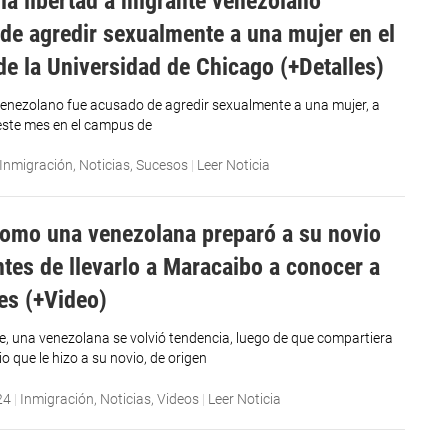
la libertad a migrante venezolano
de agredir sexualmente a una mujer en el
e la Universidad de Chicago (+Detalles)
enezolano fue acusado de agredir sexualmente a una mujer, a
 este mes en el campus de
Inmigración
,
Noticias
,
Sucesos
|
Leer Noticia
como una venezolana preparó a su novio
ntes de llevarlo a Maracaibo a conocer a
es (+Video)
, una venezolana se volvió tendencia, luego de que compartiera
o que le hizo a su novio, de origen
24
|
Inmigración
,
Noticias
,
Videos
|
Leer Noticia