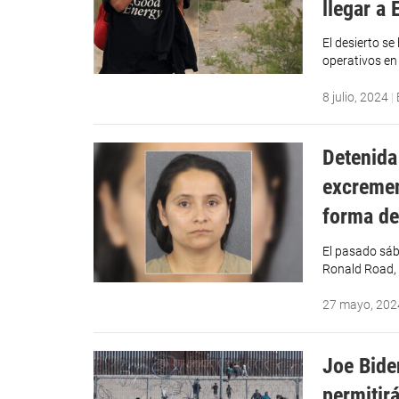
llegar a
El desierto se
operativos en 
8 julio, 2024
|
Detenida
excremen
forma de
El pasado sáb
Ronald Road, 
27 mayo, 202
Joe Bide
permitirá