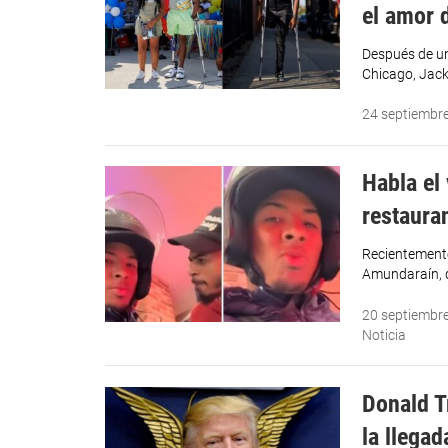
el amor d
Después de un
Chicago, Jack
24 septiembr
Habla el
restaura
Recientemente
Amundaraín, q
20 septiembr
Noticia
Donald T
la llegad