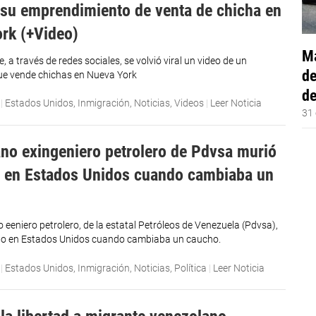
r su emprendimiento de venta de chicha en
rk (+Video)
Má
 a través de redes sociales, se volvió viral un video de un
de
ue vende chichas en Nueva York
de
|
Estados Unidos
,
Inmigración
,
Noticias
,
Videos
|
Leer Noticia
31 
no exingeniero petrolero de Pdvsa murió
o en Estados Unidos cuando cambiaba un
 eeniero petrolero, de la estatal Petróleos de Venezuela (Pdvsa),
ado en Estados Unidos cuando cambiaba un caucho.
|
Estados Unidos
,
Inmigración
,
Noticias
,
Política
|
Leer Noticia