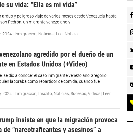
e su vida: “Ella es mi vida”
 arduo y peligroso viaje de varios meses desde Venezuela hasta
son Pedrón, un migrante venezolano y
e, 2024
|
Inmigración
,
Noticias
|
Leer Noticia
 venezolano agredido por el dueño de un
nte en Estados Unidos (+Video)
, se dio a conocer el caso inmigrante venezolano Gregorio
uien laboraba como repartidor de comida, cuando fue
e, 2024
|
Inmigración
,
Insólito
,
Noticias
,
Sucesos
,
Videos
|
Leer
rump insiste en que la migración provoca
a de “narcotraficantes y asesinos” a