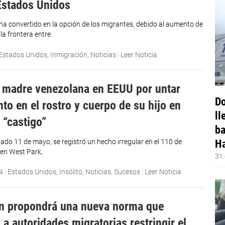
 Estados Unidos
 ha convertido en la opción de los migrantes, debido al aumento de
la frontera entre
Estados Unidos
,
Inmigración
,
Noticias
|
Leer Noticia
 madre venezolana en EEUU por untar
Do
to en el rostro y cuerpo de su hijo en
ll
 “castigo”
ba
Ha
ado 11 de mayo, se registró un hecho irregular en el 110 de
en West Park,
31 
4
|
Estados Unidos
,
Insólito
,
Noticias
,
Sucesos
|
Leer Noticia
n propondrá una nueva norma que
 a autoridades migratorias restringir el