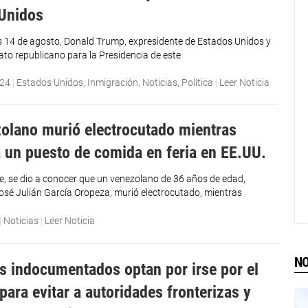
Unidos
s 14 de agosto, Donald Trump, expresidente de Estados Unidos y
ato republicano para la Presidencia de este
024
|
Estados Unidos
,
Inmigración
,
Noticias
,
Política
|
Leer Noticia
olano murió electrocutado mientras
a un puesto de comida en feria en EE.UU.
, se dio a conocer que un venezolano de 36 años de edad,
José Julián García Oropeza, murió electrocutado, mientras
|
Noticias
|
Leer Noticia
NO
s indocumentados optan por irse por el
para evitar a autoridades fronterizas y