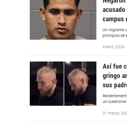
Negaron 
acusado 
campus d
Un migrante v
principios de
4 abril, 2024
|
Así fue 
gringo a
sus padr
Recientemente
un cuestionari
31 marzo, 20