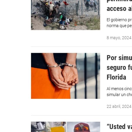
acceso a
El gobierno p
norma que per
8 mayo, 2024
Por simu
seguro f
Florida
Al menos cinc
simular un ch
22 abril, 2024
“Usted v