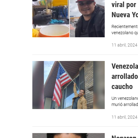
viral po
Nueva Yo
Recientemente,
venezolano q
11 abril, 2024
Venezola
arrollad
caucho
Un venezolano
murió arroll
11 abril, 2024