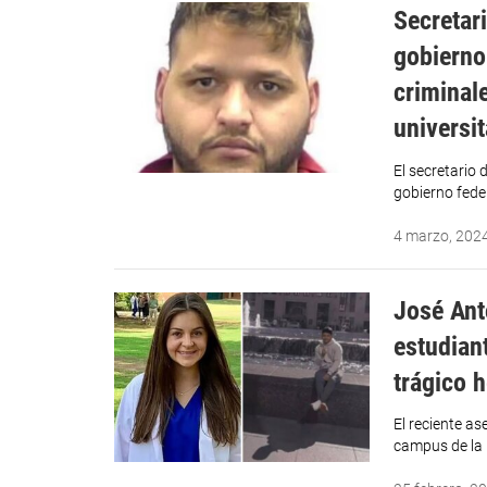
Secretar
gobierno
criminal
universit
El secretario
gobierno feder
4 marzo, 202
José Ant
estudian
trágico 
El reciente as
campus de la 