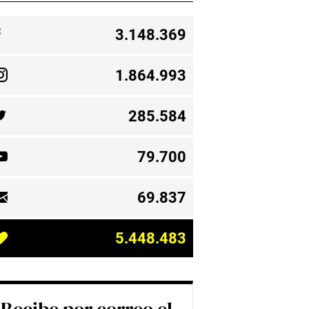
3.148.369
1.864.993
285.584
79.700
69.837
5.448.483