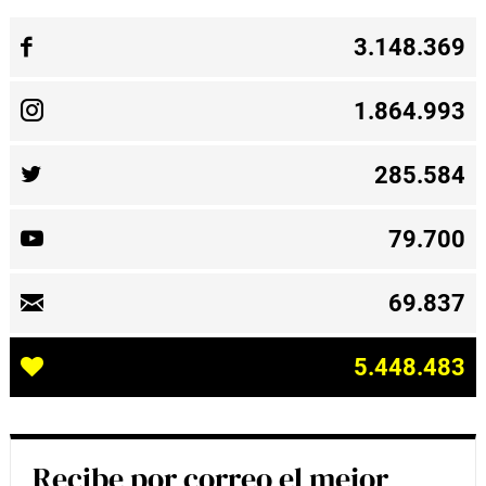
3.148.369
1.864.993
285.584
79.700
69.837
5.448.483
Recibe por correo el mejor