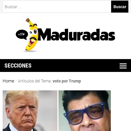
Buscar:
SECCIONES
Home
/
Artículos del Tema:
voto por Trump