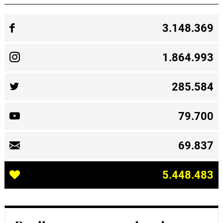
3.148.369
1.864.993
285.584
79.700
69.837
5.448.483