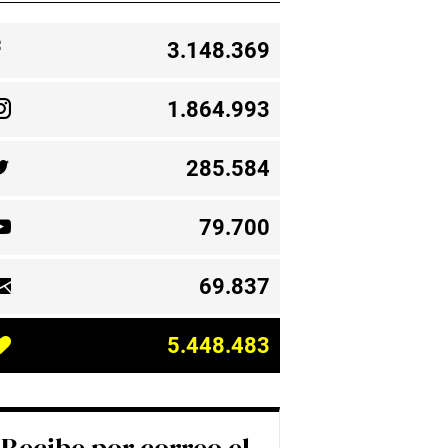
3.148.369
1.864.993
285.584
79.700
69.837
5.448.483