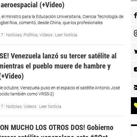
 aeroespacial (+Video)
el ministro para la Educación Universitaria, Ciencia Tecnología de
gbel Roa, comentó, desde China, que los profesionales
17
|
Noticias
,
Política
,
Videos
|
Leer Noticia
E! Venezuela lanzó su tercer satélite al
mientras el pueblo muere de hambre y
(+Video)
de octubre, Venezuela puso en el espacio el satélite Antonio José
nocido también como VRSS-2)
17
|
Noticias
,
Videos
|
Leer Noticia
RON MUCHO LOS OTROS DOS! Gobierno