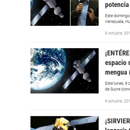
potencia
Este domingo, 
Venezuela, Hu
9 octubre, 20
¡ENTÉRES
espacio 
mengua 
Este lunes, 9 
de Sucre (co
9 octubre, 20
¡SIRVIE