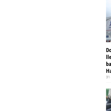
Do
ll
ba
Ha
31 