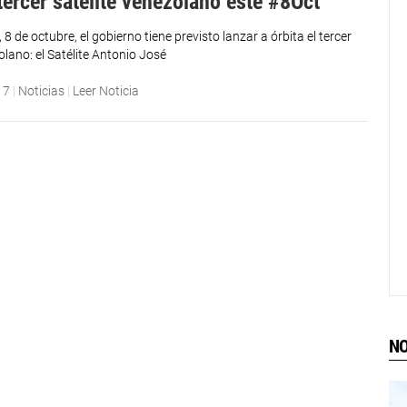
tercer satélite venezolano este #8Oct
8 de octubre, el gobierno tiene previsto lanzar a órbita el tercer
olano: el Satélite Antonio José
17
|
Noticias
|
Leer Noticia
NO