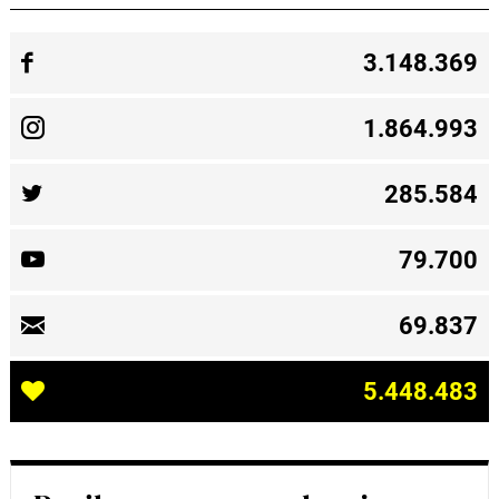
3.148.369
1.864.993
285.584
79.700
69.837
5.448.483