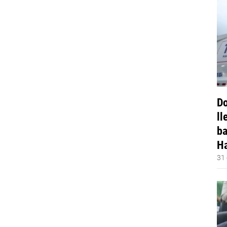
Do
ll
ba
Ha
31 