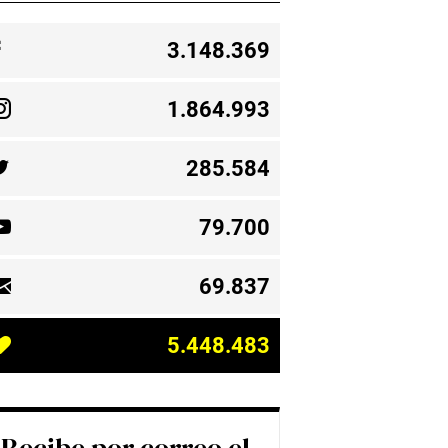
3.148.369
1.864.993
285.584
79.700
69.837
5.448.483