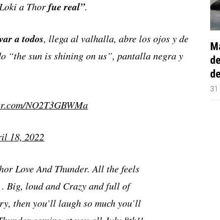
fue real”
 Loki a Thor
.
var a todos
, llega al valhalla, abre los ojos y de
Má
o “the sun is shining on us”, pantalla negra y
de
de
31
tter.com/NO2T3GBWMa
il 18, 2022
 Thor Love And Thunder. All the feels
 . Big, loud and Crazy and full of
cry, then you’ll laugh so much you’ll
hunder coming at you all July 8th!!