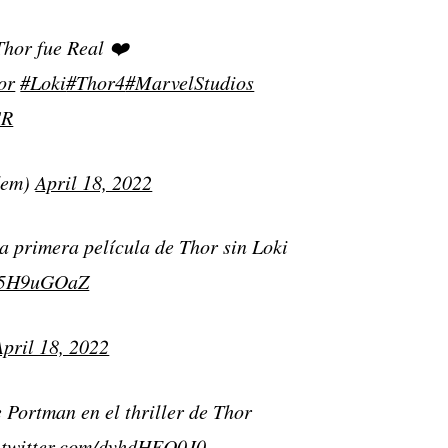
Thor fue Real ❤️
or
#Loki
#Thor4
#MarvelStudios
SR
dem)
April 18, 2022
a primera película de Thor sin Loki
Hp5H9uGOaZ
April 18, 2022
 Portman en el thriller de Thor
.twitter.com/dvhdHEQ0J0