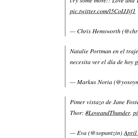
pic.twitter.com/l5CoIJJif1
— Chris Hemsworth (@chr
Natalie Portman en el traje
necesita ver el día de hoy
p
— Markus Noria (@yosoy
Pimer vistazo de Jane Fos
Thor:
#LoveandThunder
.
p
— Eva (@xopantzin)
April