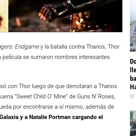
ngers: Endgame
y la batalla contra Thanos, Thor
 película se
sumaron nombres interesantes
Do
ll
ba
pasó con Thor luego de que derrotaran a Thanos
Ha
 suena “Sweet Child O’ Mine” de Guns N’ Roses,
31
queda por encontrarse a sí mismo, además de
Galaxia y a Natalie Portman cargando el