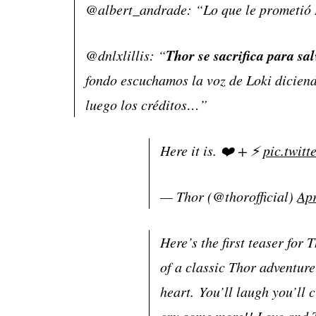
@albert_andrade: “Lo que le prometió
Thor se sacrifica para sal
@dnlxlillis: “
fondo escuchamos la voz de Loki diciend
luego los créditos…”
Here it is. ❤️ + ⚡️
pic.twi
— Thor (@thorofficial)
Apr
Here’s the first teaser for
of a classic Thor adventure
heart. You’ll laugh you’ll 
cry some more!! Love and T