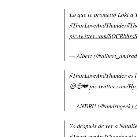
Lo que le prometió Loki a 
#ThorLoveAndThunder
#Th
pic.twitter.com/SQCRb8rs
— Albert (@albert_andra
#ThorLoveAndThunder
es l
😢🥺💔
pic.twitter.com/
— ANDRU (@andrugeek)
Yo después de ver a Natalie
#ThorLoveAndThunder
pic