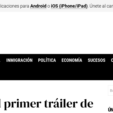
licaciones para
Android
o
iOS (iPhone/iPad)
. Únete al ca
.
INMIGRACIÓN
POLÍTICA
ECONOMÍA
SUCESOS
Bu
 primer tráiler de
ÚN