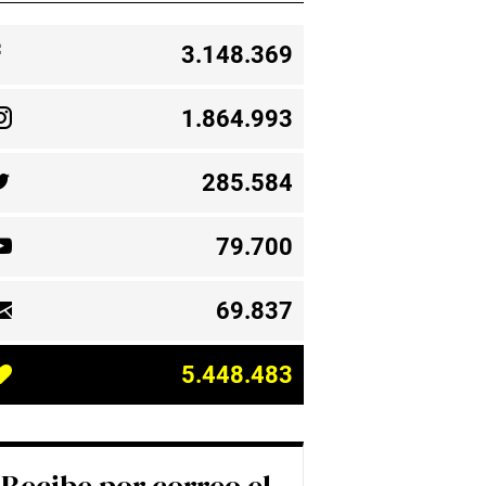
3.148.369
1.864.993
285.584
79.700
69.837
5.448.483