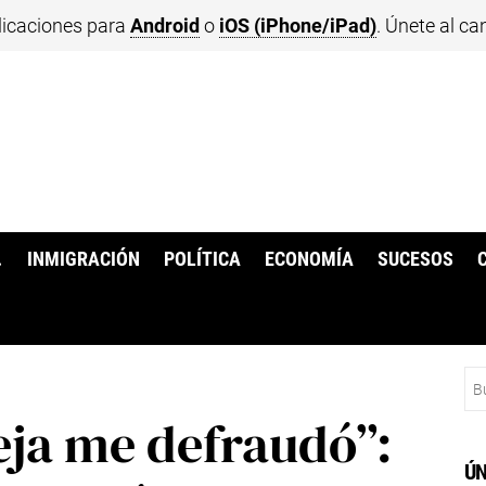
licaciones para
Android
o
iOS (iPhone/iPad)
. Únete al ca
.
INMIGRACIÓN
POLÍTICA
ECONOMÍA
SUCESOS
Bu
eja me defraudó”:
ÚN