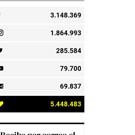
3.148.369
1.864.993
285.584
79.700
69.837
5.448.483