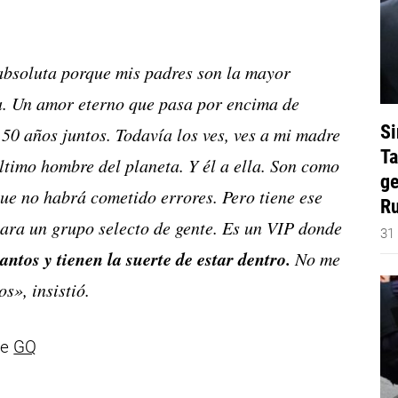
 absoluta porque mis padres son la mayor
a. Un amor eterno que pasa por encima de
Si
 50 años juntos. Todavía los ves, ves a mi madre
Ta
́ltimo hombre del planeta. Y él a ella. Son como
ge
que no habrá cometido errores. Pero tiene ese
Ru
para un grupo selecto de gente. Es un VIP donde
31
ntos y tienen la suerte de estar dentro.
No me
s», insistió.
de
GQ