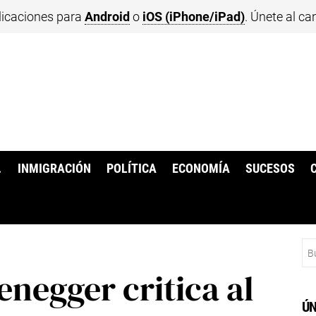
licaciones para
Android
o
iOS (iPhone/iPad)
. Únete al ca
.
INMIGRACIÓN
POLÍTICA
ECONOMÍA
SUCESOS
Bu
negger critica al
ÚN