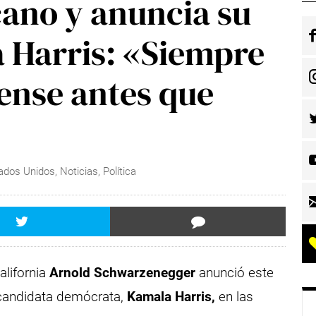
cano y anuncia su
 Harris: «Siempre
ense antes que
ados Unidos
,
Noticias
,
Política
alifornia
Arnold Schwarzenegger
anunció este
a candidata demócrata,
Kamala Harris,
en las