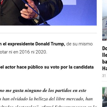
n el expresidente Donald Trump,
de su mismo
Do
votar ni en 2016 ni 2020.
ll
ba
 el actor hace público su voto por la candidata
Ha
31
no me gusta ninguno de los partidos en este
han olvidado la belleza del libre mercado, han
sultados electorales”, afirmó Schwarzenegger en la