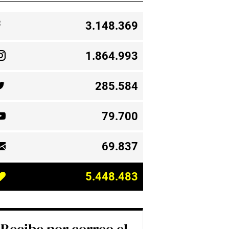
3.148.369
1.864.993
285.584
79.700
69.837
5.448.483