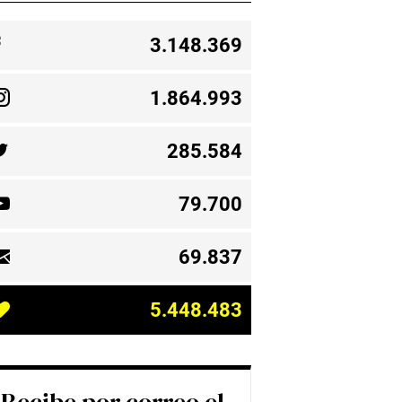
3.148.369
1.864.993
285.584
79.700
69.837
5.448.483