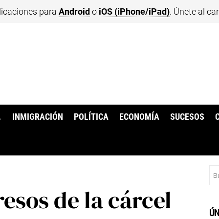
licaciones para
Android
o
iOS (iPhone/iPad)
. Únete al ca
.
INMIGRACIÓN
POLÍTICA
ECONOMÍA
SUCESOS
Bu
sos de la cárcel
ÚN