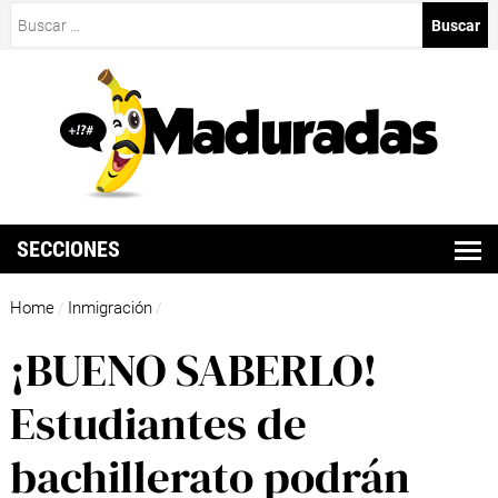
Buscar:
SECCIONES
Home
Inmigración
/
/
¡BUENO SABERLO!
Estudiantes de
bachillerato podrán