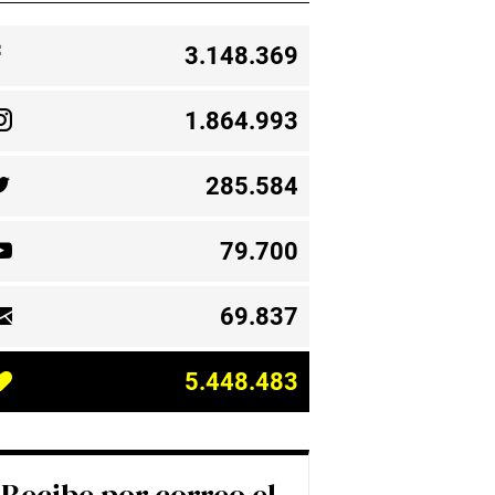
3.148.369
1.864.993
285.584
79.700
69.837
5.448.483