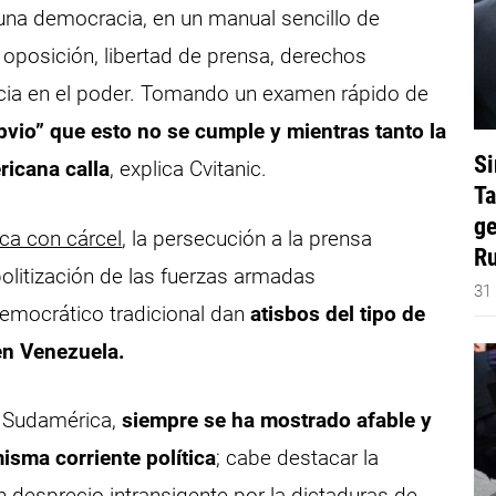
e una democracia, en un manual sencillo de
la oposición, libertad de prensa, derechos
ncia en el poder. Tomando un examen rápido de
vio” que esto no se cumple y mientras tanto la
Si
ricana calla
, explica Cvitanic.
Ta
ge
ica con cárcel
, la persecución a la prensa
Ru
politización de las fuerzas armadas
31
emocrático tradicional dan
atisbos del tipo de
en Venezuela.
en Sudamérica,
siempre se ha mostrado afable y
isma corriente política
; cabe destacar la
n desprecio intransigente por la dictaduras de