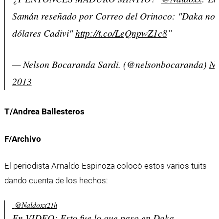
Samán reseñado por Correo del Orinoco: "Daka no 
dólares Cadivi"
http://t.co/LeQnpwZ1c8
”
— Nelson Bocaranda Sardi. (@nelsonbocaranda)
No
2013
T/Andrea Ballesteros
F/Archivo
El periodista Arnaldo Espinoza colocó estos varios tuits
dando cuenta de los hechos:
‏@Naldoxx
21h
En VIDEO: Esto fue lo que paso en Daka-