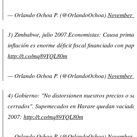
— Orlando Ochoa P. (@OrlandoOchoa)
November 9
3) Zimbabwe, julio 2007.Economistas: Causa primar
inflación es enorme déficit fiscal financiado con pap
http://t.co/mq89YQL80m
— Orlando Ochoa P. (@OrlandoOchoa)
November 9
4) Gobierno: "No distorsionen nuestros precios o se
cerrados". Supemecados en Harare quedan vaciados.
2007:
http://t.co/mq89YQL80m
— Orlando Ochoa P. (@OrlandoOchoa)
November 9