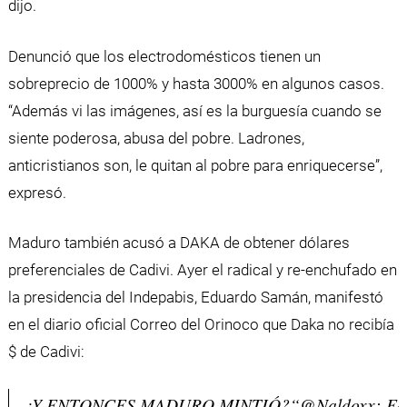
dijo.
Denunció que los electrodomésticos tienen un
sobreprecio de 1000% y hasta 3000% en algunos casos.
“Además vi las imágenes, así es la burguesía cuando se
siente poderosa, abusa del pobre. Ladrones,
anticristianos son, le quitan al pobre para enriquecerse”,
expresó.
Maduro también acusó a DAKA de obtener dólares
preferenciales de Cadivi. Ayer el radical y re-enchufado en
la presidencia del Indepabis, Eduardo Samán, manifestó
en el diario oficial Correo del Orinoco que Daka no recibía
$ de Cadivi:
¿Y ENTONCES MADURO MINTIÓ?“
@Naldoxx
: E