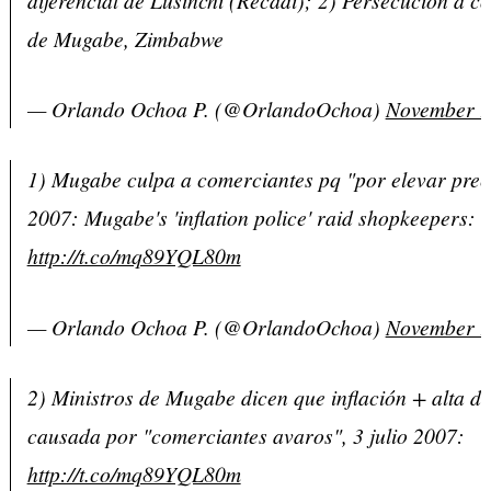
de Mugabe, Zimbabwe
— Orlando Ochoa P. (@OrlandoOchoa)
November 9
1) Mugabe culpa a comerciantes pq "por elevar preci
2007: Mugabe's 'inflation police' raid shopkeepers:
http://t.co/mq89YQL80m
— Orlando Ochoa P. (@OrlandoOchoa)
November 9
2) Ministros de Mugabe dicen que inflación + alta d
causada por "comerciantes avaros", 3 julio 2007:
http://t.co/mq89YQL80m