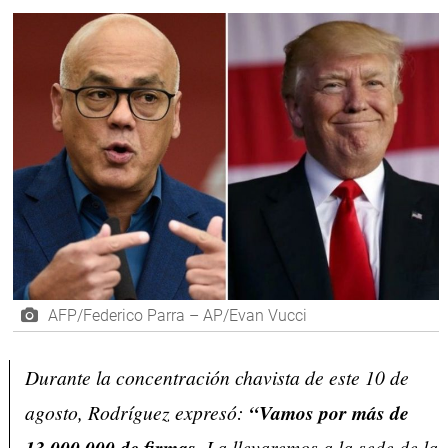
AFP/Federico Parra – AP/Evan Vucci
Durante la concentración chavista de este 10 de
agosto, Rodríguez expresó:
“Vamos por más de
13.000.000 de firmas.
La llevaremos a la sede de la