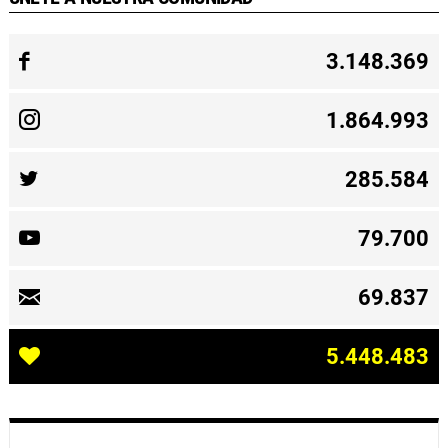
3.148.369
1.864.993
285.584
79.700
69.837
5.448.483