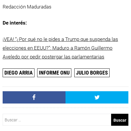
Redacción Maduradas
De interés:
¡VEA! “¿Por qué no le pides a Trump que suspenda las
elecciones en EEUU?”: Maduro a Ramón Guillermo
Aveledo por pedir postergar las parlamentarias
DIEGO ARRIA
INFORME ONU
JULIO BORGES
Buscar: