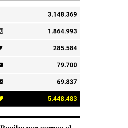
3.148.369
1.864.993
285.584
79.700
69.837
5.448.483