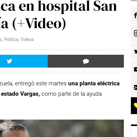
ica en hospital San
ía (+Video)
s
,
Política
,
Videos
ezuela, entregó este martes
una planta eléctrica
l estado Vargas,
como parte de la ayuda