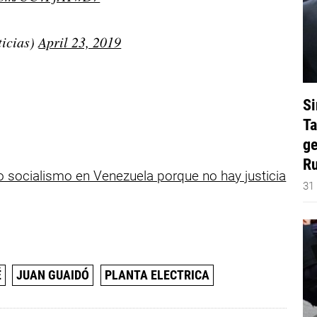
icias)
April 23, 2019
Si
Ta
ge
Ru
 socialismo en Venezuela porque no hay justicia
31
É
JUAN GUAIDÓ
PLANTA ELECTRICA