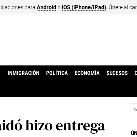
licaciones para
Android
o
iOS (iPhone/iPad)
. Únete al ca
.
INMIGRACIÓN
POLÍTICA
ECONOMÍA
SUCESOS
Bu
idó hizo entrega
ÚN