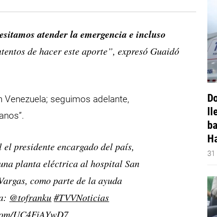
esitamos atender la emergencia e incluso
ntentos de hacer este aporte”, expresó Guaidó
Do
en Venezuela; seguimos adelante,
ll
anos”.
ba
Ha
el presidente encargado del país,
31
 una planta eléctrica al hospital San
Vargas, como parte de la ayuda
ía:
@tofranku
#TVVNoticias
r.com/UC4FjAYwD7