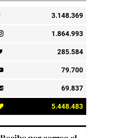
3.148.369
1.864.993
285.584
79.700
69.837
5.448.483