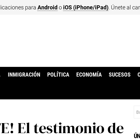
licaciones para
Android
o
iOS (iPhone/iPad)
. Únete al ca
.
INMIGRACIÓN
POLÍTICA
ECONOMÍA
SUCESOS
Bu
! El testimonio de
ÚN