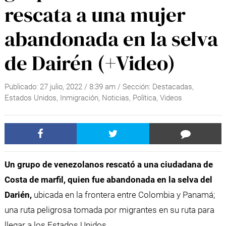
rescata a una mujer
abandonada en la selva
de Dairén (+Video)
Publicado:
27 julio, 2022
/
8:39 am
/ Sección:
Destacadas
,
Estados Unidos
,
Inmigración
,
Noticias
,
Política
,
Videos
Un grupo de venezolanos rescató a una ciudadana de
Costa de marfil, quien fue abandonada en la selva del
Darién,
ubicada en la frontera entre Colombia y Panamá;
una ruta peligrosa tomada por migrantes en su ruta para
llegar a los Estados Unidos.