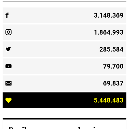
3.148.369
1.864.993
285.584
79.700
69.837
5.448.483