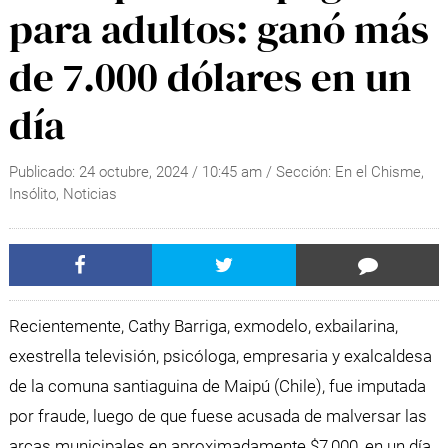
para adultos: ganó más
de 7.000 dólares en un
día
Publicado:
24 octubre, 2024
/
10:45 am
/ Sección:
En el Chisme
,
Insólito
,
Noticias
Recientemente, Cathy Barriga, exmodelo, exbailarina,
exestrella televisión, psicóloga, empresaria y exalcaldesa
de la comuna santiaguina de Maipú (Chile), fue imputada
por fraude, luego de que fuese acusada de malversar las
arcas municipales en aproximadamente $7,000, en un día.