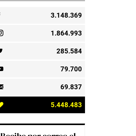
3.148.369
1.864.993
285.584
79.700
69.837
5.448.483