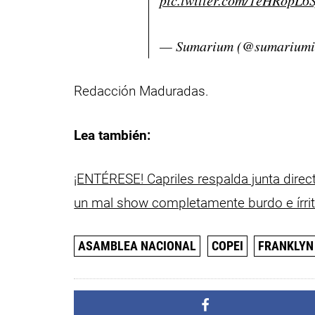
pic.twitter.com/1eHRopL6S
— Sumarium (@sumariumi
Redacción Maduradas.
Lea también:
¡ENTÉRESE! Capriles respalda junta direc
un mal show completamente burdo e írrit
ASAMBLEA NACIONAL
COPEI
FRANKLYN