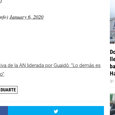
j
nfo)
January 6, 2020
Do
ll
tiva de la AN liderada por Guaidó: “Lo demás es
ba
Ha
o”
31
 DUARTE